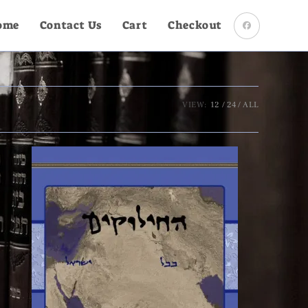
ome
Contact Us
Cart
Checkout
VIEW:
12
24
ALL