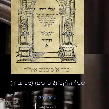
(מכתב יד) שבלי הלקט (2 כרכים)
209.00
₪
Add to cart