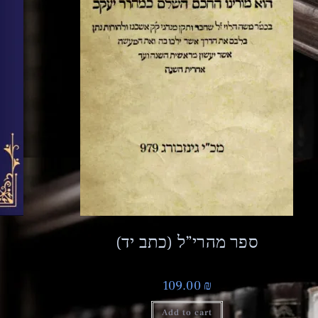
ספר מהרי”ל (כתב יד)
109.00
₪
₪
h
Add to cart