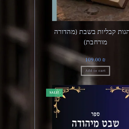
גות קבליות בשבת (מהדורה
מורחבת)
109.00
₪
Add to cart
SALE!