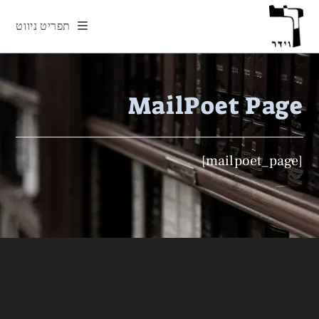
Ski
תפריט ניווט
t
conten
MailPoet Page
[mailpoet_page]